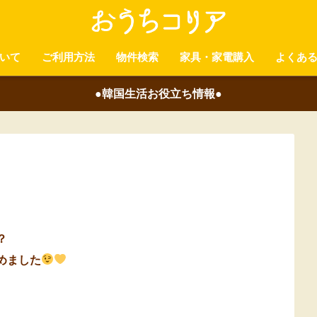
いて
ご利用方法
物件検索
家具・家電購入
よくあ
●韓国生活お役立ち情報●
？
めました