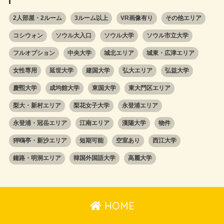
2人部屋・2ルーム
3ルーム以上
VR画像有り
その他エリア
コシウォン
ソウル大入口
ソウル大学
ソウル市立大学
フルオプション
中央大学
城北エリア
城東・広津エリア
女性専用
延世大学
建国大学
弘大エリア
弘益大学
慶煕大学
成均館大学
東国大学
東大門区エリア
梨大・新村エリア
梨花女子大学
永登浦エリア
永登浦・冠岳エリア
江南エリア
漢陽大学
物件
狎鴎亭・新沙エリア
短期可能
空室あり
西江大学
鐘路・明洞エリア
韓国外国語大学
高麗大学
HOME