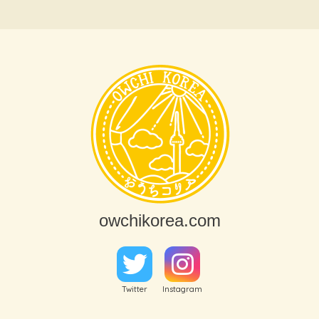
owchikorea.com
Twitter
Instagram