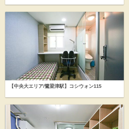
【中央大エリア/鷺梁津駅】コシウォン115