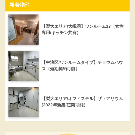
新着物件
【梨大エリア/大峴洞】ワンルーム17（女性
専用/キッチン共有）
【中浪区/ワンルームタイプ】チョウムハウ
ス（短期契約可能）
【梨大エリア/オフィステル】ザ・アリウム
(2022年新築/短期可能）