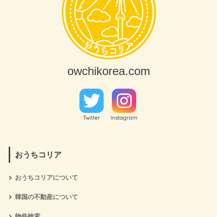
owchikorea.com
Twitter
Instagram
おうちコリア
おうちコリアについて
韓国の不動産について
物件検索