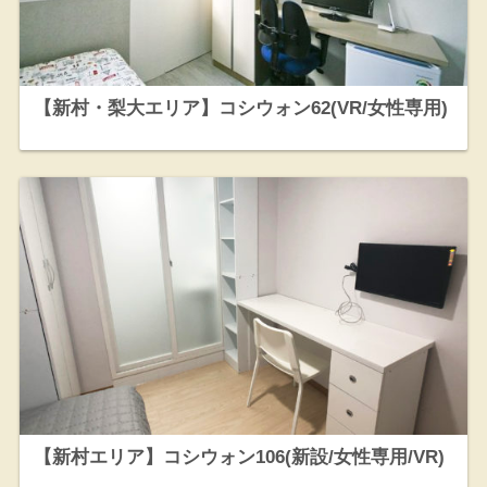
【新村・梨大エリア】コシウォン62(VR/女性専用)
【新村エリア】コシウォン106(新設/女性専用/VR)