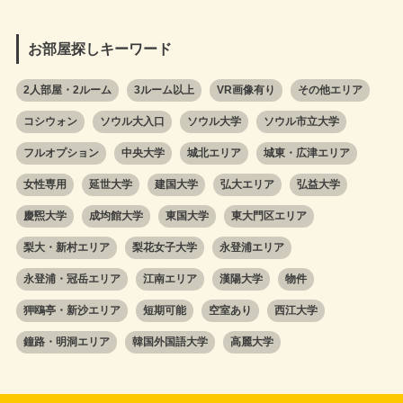
お部屋探しキーワード
2人部屋・2ルーム
3ルーム以上
VR画像有り
その他エリア
コシウォン
ソウル大入口
ソウル大学
ソウル市立大学
フルオプション
中央大学
城北エリア
城東・広津エリア
女性専用
延世大学
建国大学
弘大エリア
弘益大学
慶煕大学
成均館大学
東国大学
東大門区エリア
梨大・新村エリア
梨花女子大学
永登浦エリア
永登浦・冠岳エリア
江南エリア
漢陽大学
物件
狎鴎亭・新沙エリア
短期可能
空室あり
西江大学
鐘路・明洞エリア
韓国外国語大学
高麗大学