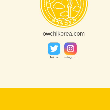
owchikorea.com
Twitter
Instagram