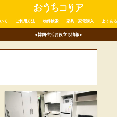
いて
ご利用方法
物件検索
家具・家電購入
よくあ
●韓国生活お役立ち情報●