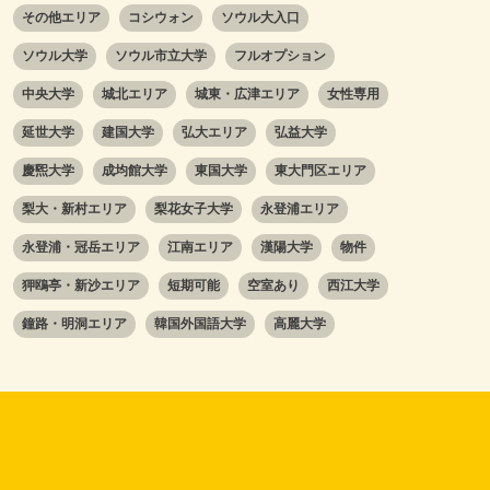
その他エリア
コシウォン
ソウル大入口
ソウル大学
ソウル市立大学
フルオプション
中央大学
城北エリア
城東・広津エリア
女性専用
延世大学
建国大学
弘大エリア
弘益大学
慶煕大学
成均館大学
東国大学
東大門区エリア
梨大・新村エリア
梨花女子大学
永登浦エリア
永登浦・冠岳エリア
江南エリア
漢陽大学
物件
狎鴎亭・新沙エリア
短期可能
空室あり
西江大学
鐘路・明洞エリア
韓国外国語大学
高麗大学