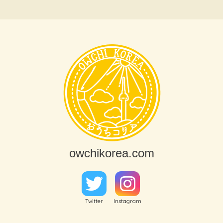
owchikorea.com
Twitter
Instagram