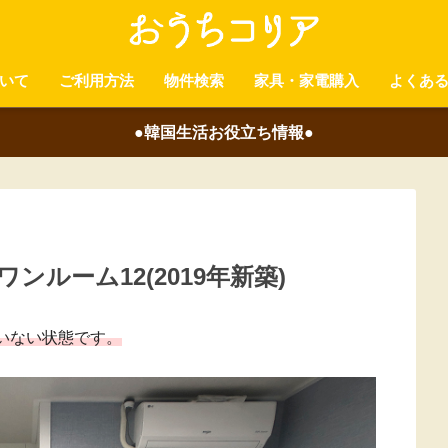
いて
ご利用方法
物件検索
家具・家電購入
よくあ
●韓国生活お役立ち情報●
ンルーム12(2019年新築)
いない状態です。