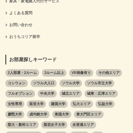
家具・家電購入代行サービス
よくある質問
お問い合わせ
おうちコリア留学
お部屋探しキーワード
2人部屋・2ルーム
3ルーム以上
VR画像有り
その他エリア
コシウォン
ソウル大入口
ソウル大学
ソウル市立大学
フルオプション
中央大学
城北エリア
城東・広津エリア
女性専用
延世大学
建国大学
弘大エリア
弘益大学
慶煕大学
成均館大学
東国大学
東大門区エリア
梨大・新村エリア
梨花女子大学
永登浦エリア