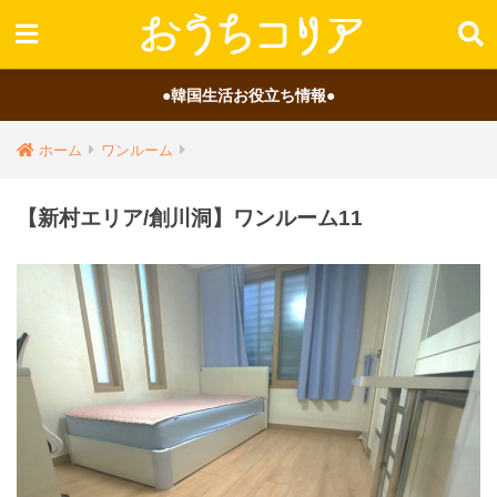
●韓国生活お役立ち情報●
ホーム
ワンルーム
【新村エリア/創川洞】ワンルーム11