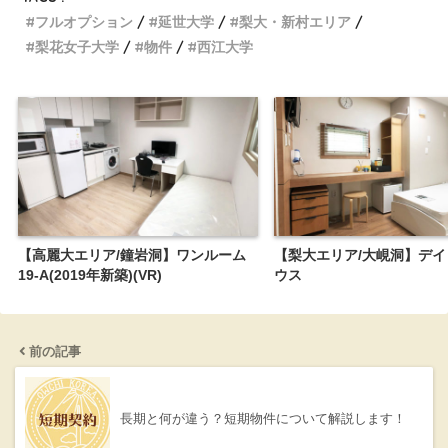
フルオプション
延世大学
梨大・新村エリア
梨花女子大学
物件
西江大学
【高麗大エリア/鐘岩洞】ワンルーム
【梨大エリア/大峴洞】デ
19-A(2019年新築)(VR)
ウス
前の記事
長期と何が違う？短期物件について解説します！