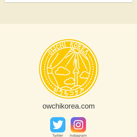
owchikorea.com
Twitter
Instagram