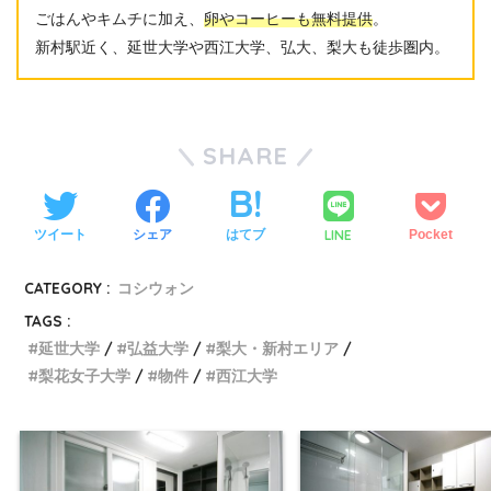
ごはんやキムチに加え、
卵やコーヒーも無料提供
。
新村駅近く、延世大学や西江大学、弘大、梨大も徒歩圏内。
SHARE
LINE
ツイート
シェア
はてブ
Pocket
CATEGORY :
コシウォン
TAGS :
延世大学
弘益大学
梨大・新村エリア
梨花女子大学
物件
西江大学