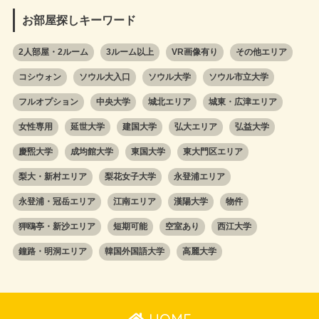
お部屋探しキーワード
2人部屋・2ルーム
3ルーム以上
VR画像有り
その他エリア
コシウォン
ソウル大入口
ソウル大学
ソウル市立大学
フルオプション
中央大学
城北エリア
城東・広津エリア
女性専用
延世大学
建国大学
弘大エリア
弘益大学
慶煕大学
成均館大学
東国大学
東大門区エリア
梨大・新村エリア
梨花女子大学
永登浦エリア
永登浦・冠岳エリア
江南エリア
漢陽大学
物件
狎鴎亭・新沙エリア
短期可能
空室あり
西江大学
鐘路・明洞エリア
韓国外国語大学
高麗大学