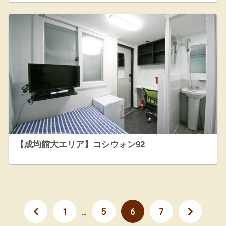
【成均館大エリア】コシウォン92
1
…
5
6
7