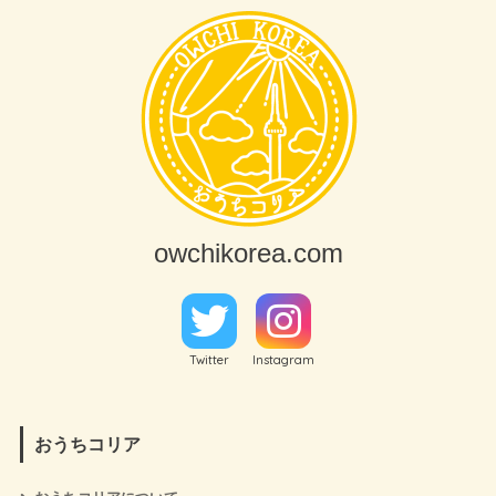
owchikorea.com
Twitter
Instagram
おうちコリア