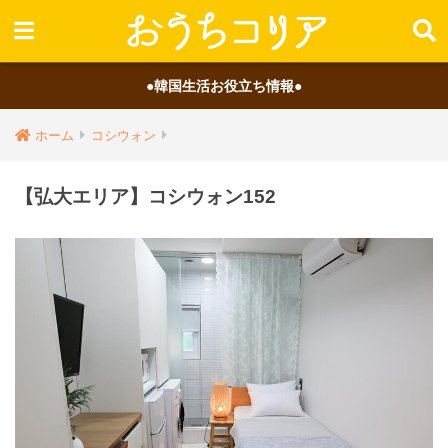
●韓国生活お役立ち情報●
ホーム
コシウォン
【弘大エリア】コシウォン152