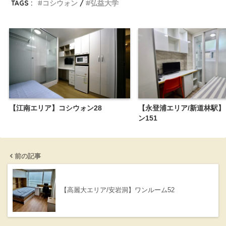
TAGS :
コシウォン
弘益大学
【江南エリア】コシウォン28
【永登浦エリア/新道林駅
ン151
前の記事
【高麗大エリア/安岩洞】ワンルーム52