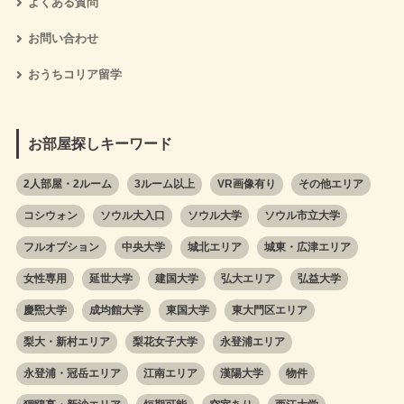
よくある質問
お問い合わせ
おうちコリア留学
お部屋探しキーワード
2人部屋・2ルーム
3ルーム以上
VR画像有り
その他エリア
コシウォン
ソウル大入口
ソウル大学
ソウル市立大学
フルオプション
中央大学
城北エリア
城東・広津エリア
女性専用
延世大学
建国大学
弘大エリア
弘益大学
慶煕大学
成均館大学
東国大学
東大門区エリア
梨大・新村エリア
梨花女子大学
永登浦エリア
永登浦・冠岳エリア
江南エリア
漢陽大学
物件