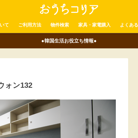
いて
ご利用方法
物件検索
家具・家電購入
よくあ
●韓国生活お役立ち情報●
ォン132