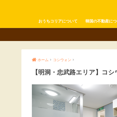
おうちコリアについて
韓国の不動産につ
ホーム
コシウォン
【明洞・忠武路エリア】コシウ