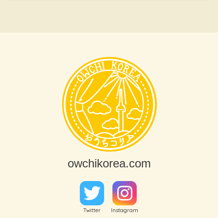
owchikorea.com
Twitter
Instagram