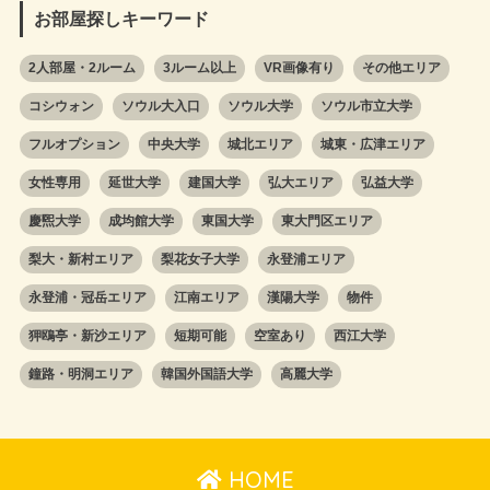
お部屋探しキーワード
2人部屋・2ルーム
3ルーム以上
VR画像有り
その他エリア
コシウォン
ソウル大入口
ソウル大学
ソウル市立大学
フルオプション
中央大学
城北エリア
城東・広津エリア
女性専用
延世大学
建国大学
弘大エリア
弘益大学
慶煕大学
成均館大学
東国大学
東大門区エリア
梨大・新村エリア
梨花女子大学
永登浦エリア
永登浦・冠岳エリア
江南エリア
漢陽大学
物件
狎鴎亭・新沙エリア
短期可能
空室あり
西江大学
鐘路・明洞エリア
韓国外国語大学
高麗大学
HOME