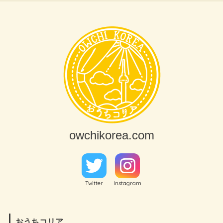
owchikorea.com
Twitter
Instagram
おうちコリア