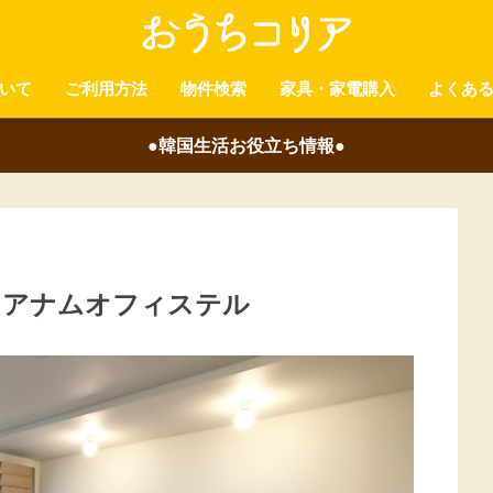
いて
ご利用方法
物件検索
家具・家電購入
よくあ
●韓国生活お役立ち情報●
】アナムオフィステル