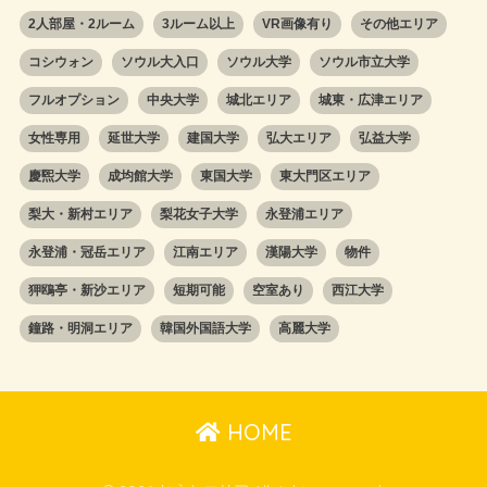
2人部屋・2ルーム
3ルーム以上
VR画像有り
その他エリア
コシウォン
ソウル大入口
ソウル大学
ソウル市立大学
フルオプション
中央大学
城北エリア
城東・広津エリア
女性専用
延世大学
建国大学
弘大エリア
弘益大学
慶煕大学
成均館大学
東国大学
東大門区エリア
梨大・新村エリア
梨花女子大学
永登浦エリア
永登浦・冠岳エリア
江南エリア
漢陽大学
物件
狎鴎亭・新沙エリア
短期可能
空室あり
西江大学
鐘路・明洞エリア
韓国外国語大学
高麗大学
HOME