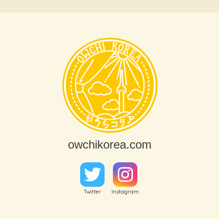
owchikorea.com
Twitter
Instagram