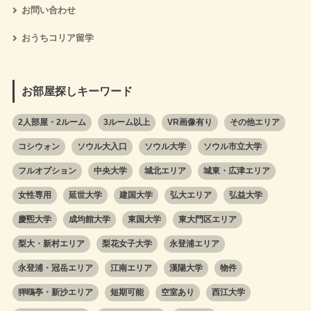
お問い合わせ
おうちコリア留学
お部屋探しキーワード
2人部屋・2ルーム
3ルーム以上
VR画像有り
その他エリア
コシウォン
ソウル大入口
ソウル大学
ソウル市立大学
フルオプション
中央大学
城北エリア
城東・広津エリア
女性専用
延世大学
建国大学
弘大エリア
弘益大学
慶煕大学
成均館大学
東国大学
東大門区エリア
梨大・新村エリア
梨花女子大学
永登浦エリア
永登浦・冠岳エリア
江南エリア
漢陽大学
物件
狎鴎亭・新沙エリア
短期可能
空室あり
西江大学